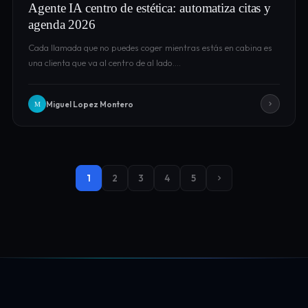
Agente IA centro de estética: automatiza citas y
agenda 2026
Cada llamada que no puedes coger mientras estás en cabina es
una clienta que va al centro de al lado.…
Miguel Lopez Montero
M
1
2
3
4
5