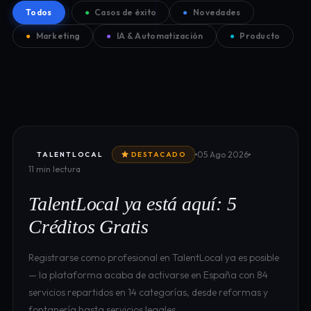
Todos
●
Casos de éxito
●
Novedades
●
Marketing
●
IA & Automatización
●
Producto
05 Ago 2026
TALENTLOCAL
DESTACADO
11 min lectura
TalentLocal ya está aquí: 5
Créditos Gratis
Registrarse como profesional en TalentLocal ya es posible
— la plataforma acaba de activarse en España con 84
servicios repartidos en 14 categorías, desde reformas y
fontanería hasta servicios legales…