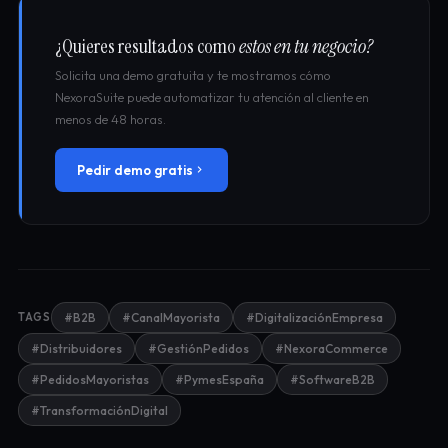
¿Quieres resultados como
estos en tu negocio?
Solicita una demo gratuita y te mostramos cómo
NexoraSuite puede automatizar tu atención al cliente en
menos de 48 horas.
Pedir demo gratis
TAGS
#B2B
#CanalMayorista
#DigitalizaciónEmpresa
#Distribuidores
#GestiónPedidos
#NexoraCommerce
#PedidosMayoristas
#PymesEspaña
#SoftwareB2B
#TransformaciónDigital