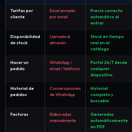
Tarifas por
Excel enviado
Precio correcto
cliente
por email
automático al
entrar
Disponibilidad
Llamada al
Stock en tiempo
de stock
almacén
real en el
catálogo
Hacer un
WhatsApp /
Portal 24/7 desde
pedido
email / teléfono
cualquier
dispositivo
Historial de
Conversaciones
Historial
pedidos
de WhatsApp
completo y
buscable
Facturas
Elaboradas
Generadas
manualmente
automáticamente
en PDF