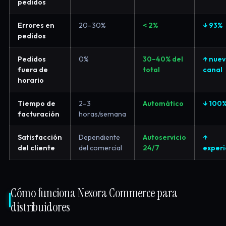
pedidos
Errores en
20–30%
< 2%
↓ 93%
pedidos
Pedidos
0%
30–40% del
↑ nue
fuera de
total
canal
horario
Tiempo de
2–3
Automático
↓ 100
facturación
horas/semana
Satisfacción
Dependiente
Autoservicio
↑
del cliente
del comercial
24/7
experi
Cómo funciona Nexora Commerce para
distribuidores