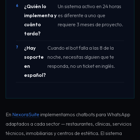
¿Quién lo
Un sistema activo en 24 horas
implementa y
es diferente a uno que
cuánto
requiere 3 meses de proyecto.
tarda?
¿Hay
Cuando el bot falla a las 8 de la
soporte
noche, necesitas alguien que te
en
responda, no un ticket en inglés.
español?
En
NexoraSuite
implementamos chatbots para WhatsApp
adaptados a cada sector — restaurantes, clínicas, servicios
técnicos, inmobiliarias y centros de estética. El sistema