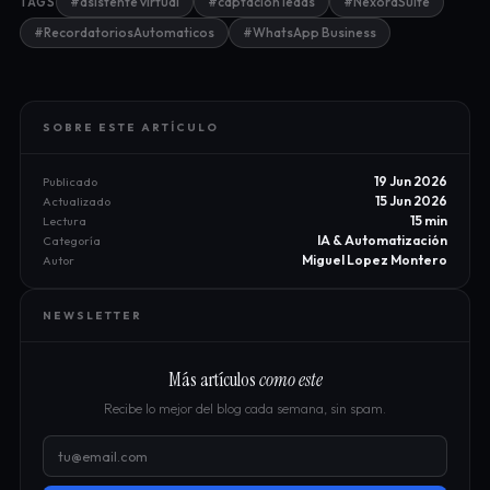
#asistente virtual
#captación leads
#NexoraSuite
TAGS
#RecordatoriosAutomaticos
#WhatsApp Business
SOBRE ESTE ARTÍCULO
19 Jun 2026
Publicado
15 Jun 2026
Actualizado
15 min
Lectura
IA & Automatización
Categoría
Miguel Lopez Montero
Autor
NEWSLETTER
Más artículos
como este
Recibe lo mejor del blog cada semana, sin spam.