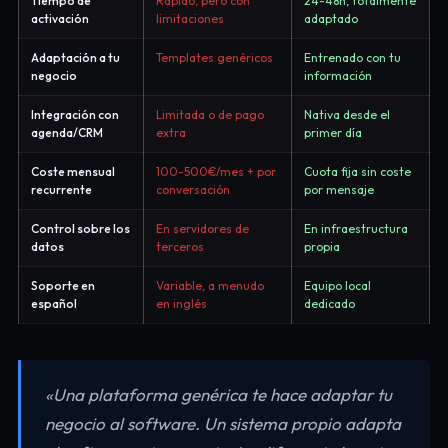
Tiempo de
Rápido, pero con
24-48h, totalmente
activación
limitaciones
adaptado
Adaptación a tu
Templates genéricos
Entrenado con tu
negocio
información
Integración con
Limitada o de pago
Nativa desde el
agenda/CRM
extra
primer día
Coste mensual
100-500€/mes + por
Cuota fija sin coste
recurrente
conversación
por mensaje
Control sobre los
En servidores de
En infraestructura
datos
terceros
propia
Soporte en
Variable, a menudo
Equipo local
español
en inglés
dedicado
«Una plataforma genérica te hace adaptar tu
negocio al software. Un sistema propio adapta