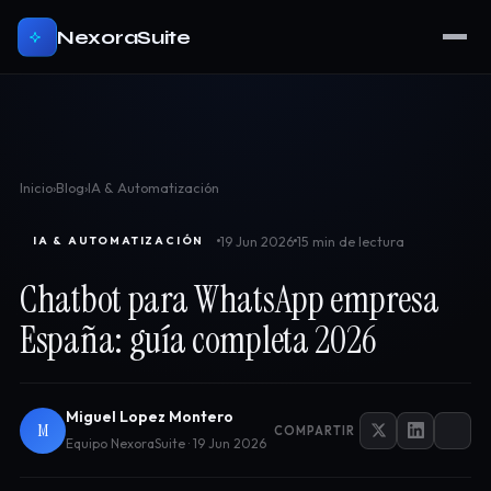
NexoraSuite
Inicio
›
Blog
›
IA & Automatización
19 Jun 2026
15 min de lectura
IA & AUTOMATIZACIÓN
Chatbot para WhatsApp empresa
España: guía completa 2026
Miguel Lopez Montero
M
COMPARTIR
Equipo NexoraSuite · 19 Jun 2026