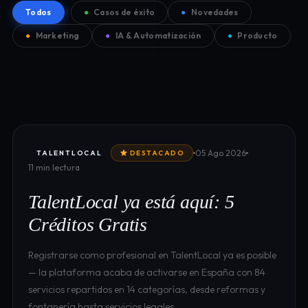
Todos
●
Casos de éxito
●
Novedades
●
Marketing
●
IA & Automatización
●
Producto
05 Ago 2026
TALENTLOCAL
DESTACADO
11 min lectura
TalentLocal ya está aquí: 5
Créditos Gratis
Registrarse como profesional en TalentLocal ya es posible
— la plataforma acaba de activarse en España con 84
servicios repartidos en 14 categorías, desde reformas y
fontanería hasta servicios legales…