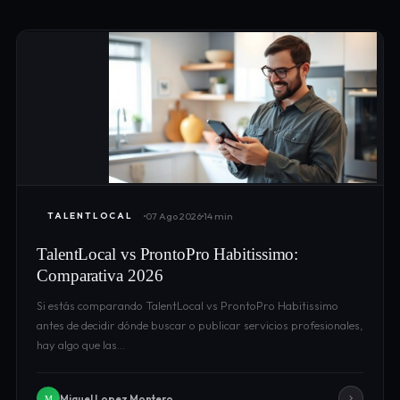
07 Ago 2026
14 min
TALENTLOCAL
TalentLocal vs ProntoPro Habitissimo:
Comparativa 2026
Si estás comparando TalentLocal vs ProntoPro Habitissimo
antes de decidir dónde buscar o publicar servicios profesionales,
hay algo que las…
Miguel Lopez Montero
M