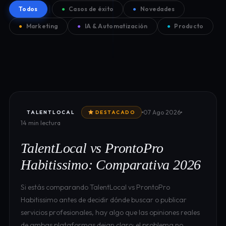
Todos
●
Casos de éxito
●
Novedades
●
Marketing
●
IA & Automatización
●
Producto
07 Ago 2026
TALENTLOCAL
DESTACADO
14 min lectura
TalentLocal vs ProntoPro
Habitissimo: Comparativa 2026
Si estás comparando TalentLocal vs ProntoPro
Habitissimo antes de decidir dónde buscar o publicar
servicios profesionales, hay algo que las opiniones reales
de ambas plataformas dejan claro: el problema no…