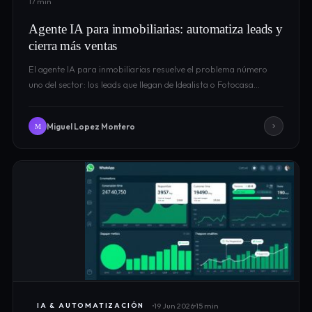
17 min
Agente IA para inmobiliarias: automatiza leads y
cierra más ventas
El agente IA para inmobiliarias resuelve el problema número
uno del sector: los leads que llegan de Idealista o Fotocasa…
Miguel Lopez Montero
M
19 Jun 2026
15 min
IA & AUTOMATIZACIÓN