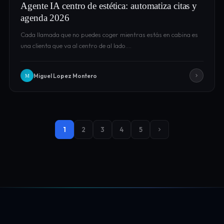
Agente IA centro de estética: automatiza citas y
agenda 2026
Cada llamada que no puedes coger mientras estás en cabina es
una clienta que va al centro de al lado.…
Miguel Lopez Montero
M
1
2
3
4
5