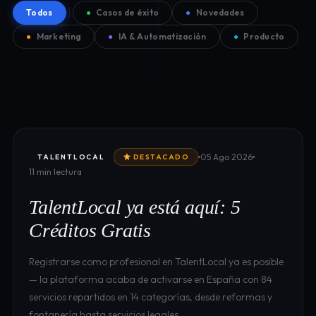
Todos
●
Casos de éxito
●
Novedades
●
Marketing
●
IA & Automatización
●
Producto
05 Ago 2026
TALENTLOCAL
DESTACADO
11 min lectura
TalentLocal ya está aquí: 5
Créditos Gratis
Registrarse como profesional en TalentLocal ya es posible
— la plataforma acaba de activarse en España con 84
servicios repartidos en 14 categorías, desde reformas y
fontanería hasta servicios legales…