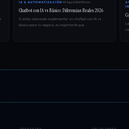
01 Ago 2026
15 min
IA & AUTOMATIZACIÓN
A
I
Chatbot con IA vs Básico: Diferencias Reales 2026
Co
e
Si estás valorando implementar un chatbot con IA vs
La
básico para tu negocio, es importante que…
ci