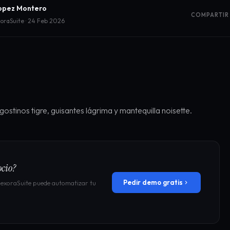
opez Montero
COMPARTIR
oraSuite · 24 Feb 2026
ostinos tigre, guisantes lágrima y mantequilla noisette.
ocio?
Pedir demo gratis
NexoraSuite puede automatizar tu