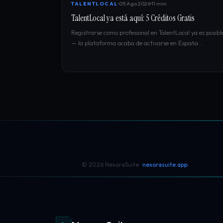
05 Ago 2026
11 min
TALENTLOCAL
TalentLocal ya está aquí: 5 Créditos Gratis
Registrarse como profesional en TalentLocal ya es posibl
— la plataforma acaba de activarse en España…
© 2026 NexoraSuite ·
nexorasuite.app