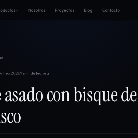
roductos
Nosotros
Proyectos
Blog
Contacto
ad
4 Feb 2026
1 min de lectura
 asado con bisque de
sco