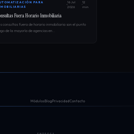
16 Jul
12
UTOMATIZACIÓN PARA
NMOBILIARIAS
2026
min
nsultas Fuera Horario Inmobiliaria
s consultas fuera de horario inmobiliaria son el punto
ego de la mayoría de agencias en…
Módulos
Blog
Privacidad
Contacto