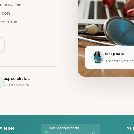
 lesiones,
a con
anzadas.
terapeuta
Directora y fisio
especialistas
A tu disposición
 Viernes
Asi
CRM Sincronizado
↻