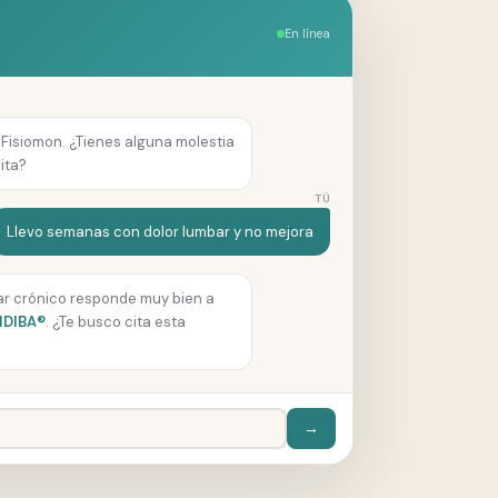
En línea
e Fisiomon. ¿Tienes alguna molestia
ita?
TÚ
Llevo semanas con dolor lumbar y no mejora
bar crónico responde muy bien a
INDIBA®
. ¿Te busco cita esta
→