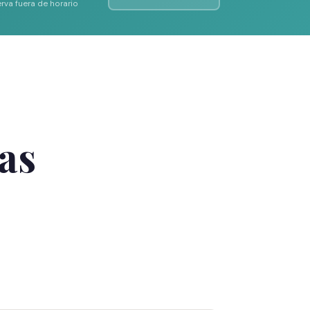
rva fuera de horario
as