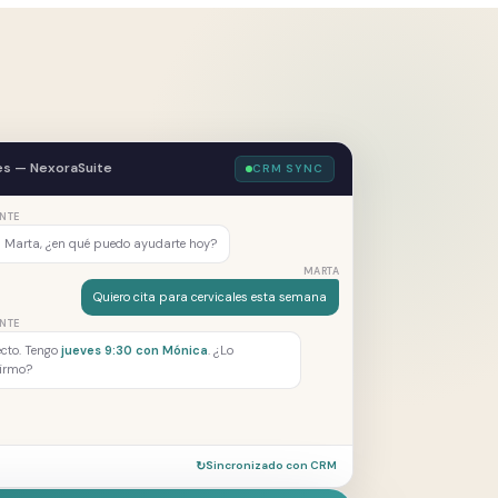
es — NexoraSuite
CRM SYNC
NTE
 Marta, ¿en qué puedo ayudarte hoy?
MARTA
Quiero cita para cervicales esta semana
NTE
ecto. Tengo
jueves 9:30 con Mónica
. ¿Lo
firmo?
↻
Sincronizado con CRM