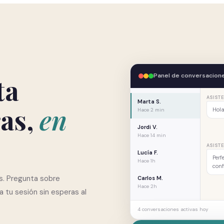
Panel de conversacion
ta
ASISTE
Marta S.
as,
en
Hola
Hace 2 min
Jordi V.
Hace 14 min
ASISTE
Lucía F.
Perf
Hace 1h
con
s. Pregunta sobre
Carlos M.
Hace 2h
a tu sesión sin esperas al
4 conversaciones activas hoy