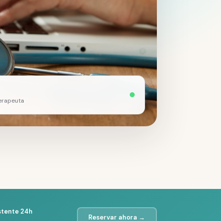
terapeuta
stente 24h
Reservar ahora →