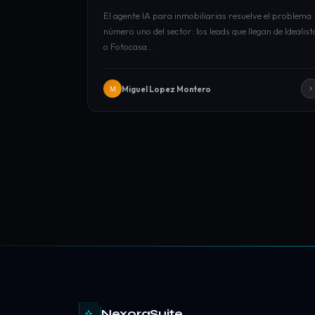
El agente IA para inmobiliarias resuelve el problema
número uno del sector: los leads que llegan de Idealist
o Fotocasa…
Miguel Lopez Montero
M
NexoraSuite