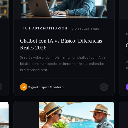
01 Ago 2026
15 min
IA & AUTOMATIZACIÓN
1
Chatbot con IA vs Básico: Diferencias
Reales 2026
L
Si estás valorando implementar un chatbot con IA vs
p
básico para tu negocio, es importante que entiendas
6
la diferencia real…
Miguel Lopez Montero
M