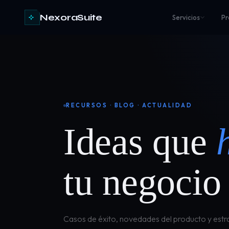
NexoraSuite
Servicios
Pr
RECURSOS · BLOG · ACTUALIDAD
Ideas que
tu negocio
Casos de éxito, novedades del producto y estr