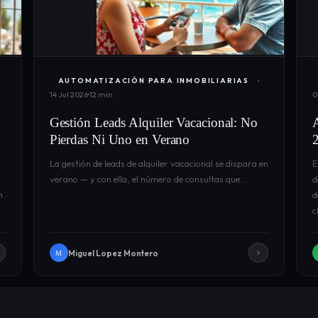
AUTOMATIZACIÓN PARA INMOBILIARIAS
14 Jul 2026
12 min
0
Gestión Leads Alquiler Vacacional: No
Pierdas Ni Uno en Verano
La gestión de leads de alquiler vacacional se dispara en
E
verano — y con ella, el número de consultas que…
d
n
d
c
Miguel Lopez Montero
M