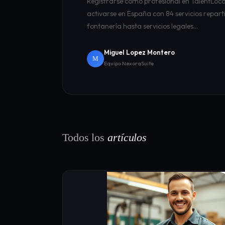
Registrarse como profesional en TalentLoca
activarse en España con 84 servicios repart
fontanería hasta servicios legales…
Miguel Lopez Montero
M
Equipo NexoraSuite
Todos los
artículos