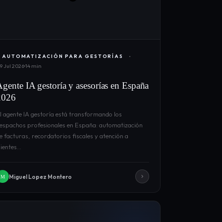
AUTOMATIZACIÓN PARA GESTORÍAS
9 Jul 2026
14 min
Agente IA gestoría y asesorías en España
2026
l agente IA gestoría está transformando los
espachos profesionales en España: automatización
e facturas, recordatorios fiscales y atención a
lientes…
Miguel Lopez Montero
M