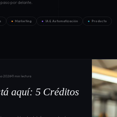
 paso por delante.
s
●
Marketing
●
IA & Automatización
●
Producto
go 2026
11 min lectura
tá aquí: 5 Créditos