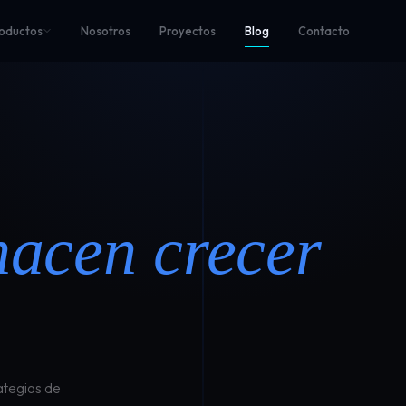
oductos
Nosotros
Proyectos
Blog
Contacto
hacen crecer
ategias de