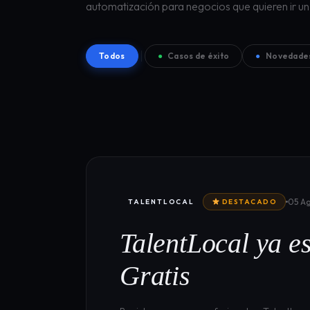
automatización para negocios que quieren ir un
Todos
●
Casos de éxito
●
Novedade
05 A
TALENTLOCAL
DESTACADO
TalentLocal ya es
Gratis