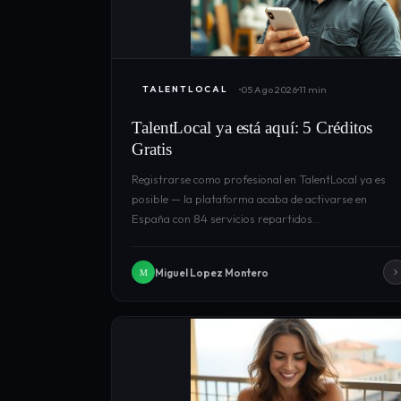
05 Ago 2026
11 min
TALENTLOCAL
TalentLocal ya está aquí: 5 Créditos
Gratis
Registrarse como profesional en TalentLocal ya es
posible — la plataforma acaba de activarse en
España con 84 servicios repartidos…
Miguel Lopez Montero
M