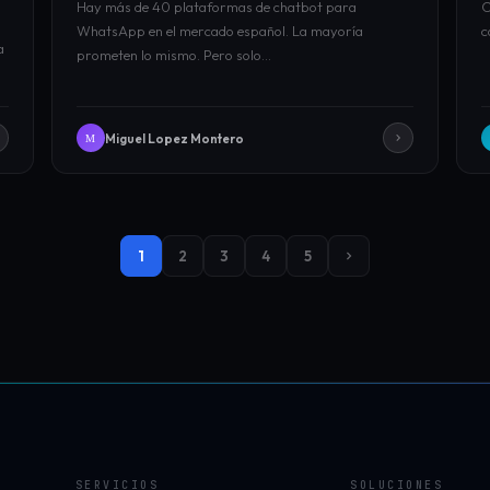
Hay más de 40 plataformas de chatbot para
C
WhatsApp en el mercado español. La mayoría
c
a
prometen lo mismo. Pero solo…
Miguel Lopez Montero
M
1
2
3
4
5
SERVICIOS
SOLUCIONES