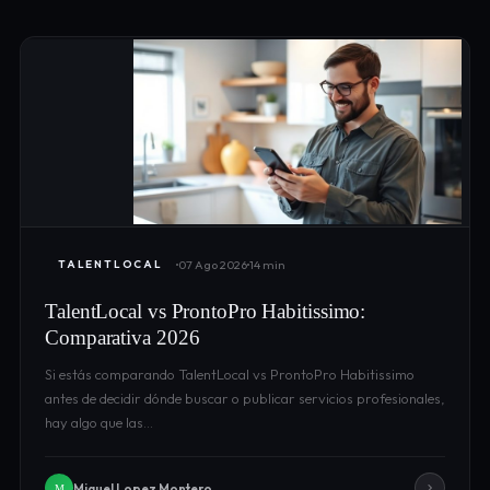
07 Ago 2026
14 min
TALENTLOCAL
TalentLocal vs ProntoPro Habitissimo:
Comparativa 2026
Si estás comparando TalentLocal vs ProntoPro Habitissimo
antes de decidir dónde buscar o publicar servicios profesionales,
hay algo que las…
Miguel Lopez Montero
M