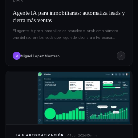
17 min
Agente IA para inmobiliarias: automatiza leads y
cierra más ventas
El agente IA para inmobiliarias resuelve el problema número
uno del sector: los leads que llegan de Idealista o Fotocasa…
Miguel Lopez Montero
M
19 Jun 2026
15 min
IA & AUTOMATIZACIÓN