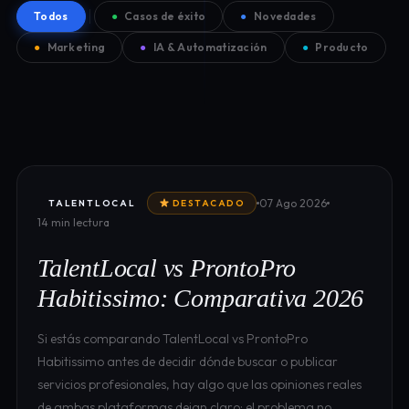
Todos
●
Casos de éxito
●
Novedades
●
Marketing
●
IA & Automatización
●
Producto
07 Ago 2026
TALENTLOCAL
DESTACADO
14 min lectura
TalentLocal vs ProntoPro
Habitissimo: Comparativa 2026
Si estás comparando TalentLocal vs ProntoPro
Habitissimo antes de decidir dónde buscar o publicar
servicios profesionales, hay algo que las opiniones reales
de ambas plataformas dejan claro: el problema no…