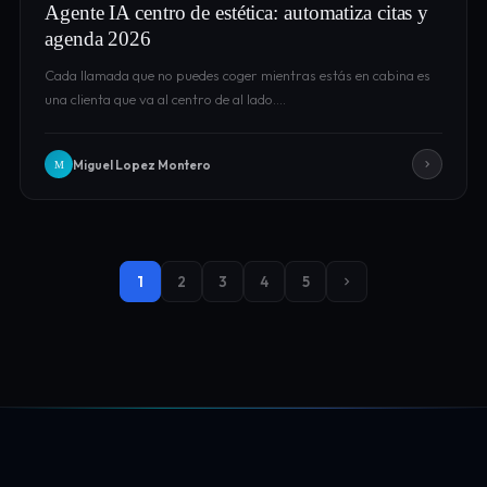
Agente IA centro de estética: automatiza citas y
agenda 2026
Cada llamada que no puedes coger mientras estás en cabina es
una clienta que va al centro de al lado.…
Miguel Lopez Montero
M
1
2
3
4
5