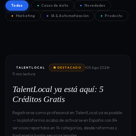
Todos
●
Casos de éxito
●
Novedades
●
Marketing
●
IA & Automatización
●
Producto
05 Ago 2026
TALENTLOCAL
DESTACADO
11 min lectura
TalentLocal ya está aquí: 5
Créditos Gratis
Registrarse como profesional en TalentLocal ya es posible
— la plataforma acaba de activarse en España con 84
servicios repartidos en 14 categorías, desde reformas y
fontanería hasta servicios legales…