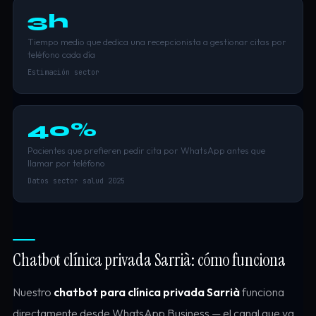
3h
Tiempo medio que dedica una recepcionista a gestionar citas por
teléfono cada día
Estimación sector
40%
Pacientes que prefieren pedir cita por WhatsApp antes que
llamar por teléfono
Datos sector salud 2025
Chatbot clínica privada Sarrià: cómo funciona
Nuestro
chatbot para clínica privada Sarrià
funciona
directamente desde WhatsApp Business — el canal que ya