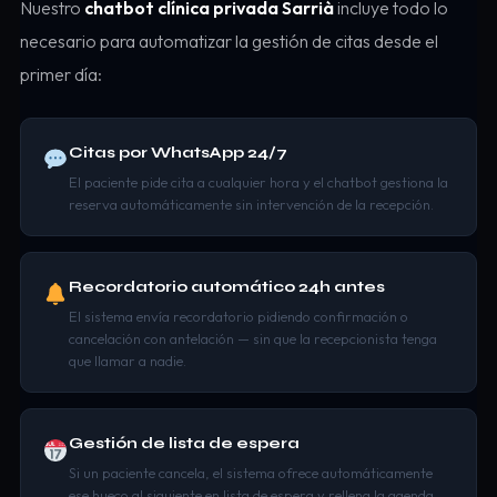
Nuestro
chatbot clínica privada Sarrià
incluye todo lo
necesario para automatizar la gestión de citas desde el
primer día:
Citas por WhatsApp 24/7
El paciente pide cita a cualquier hora y el chatbot gestiona la
reserva automáticamente sin intervención de la recepción.
Recordatorio automático 24h antes
El sistema envía recordatorio pidiendo confirmación o
cancelación con antelación — sin que la recepcionista tenga
que llamar a nadie.
Gestión de lista de espera
Si un paciente cancela, el sistema ofrece automáticamente
ese hueco al siguiente en lista de espera y rellena la agenda.