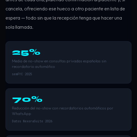
cancela, ofreciendo ese hueco a otro paciente en lista de
espera — todo sin que la recepción tenga que hacer una
sola llamada.
25%
Media de no-show en consultas privadas españolas sin
recordatorio automático
semFYC 2025
70%
Reducción del no-show con recordatorios automáticos por
WhatsApp
Datos NexoraSuite 2026