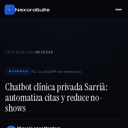
NexoraSuite
INICIO
›
BLOG
›
NOVEDAD
12 Jun 2026
19 min de lectura
NOVEDAD
Chatbot clínica privada Sarrià:
automatiza citas y reduce no-
shows