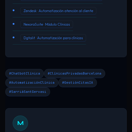
Zendesk · Automatización atención al cliente
NexoraSuite · Módulo Clínicas
Dgtalit · Automatización para clínicas
#ChatbotClínica
#ClínicasPrivadasBarcelona
#AutomatizaciónClínica
#GestiónCitasIA
#SarriàSantGervasi
M