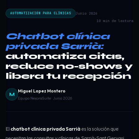
Junio 2026
AUTOMATIZACIÓN PARA CLÍNICAS
10 min de lectura
Chatbot clínica
privada Sarrià:
automatiza citas,
reduce no-shows y
libera tu recepción
Miguel Lopez Montero
M
Equipo NexoraSuite · Junio 2026
El
chatbot clínica privada Sarrià
es la solución que
necesitan las consultas y clínicas de Sarrià-Sant Gervasi