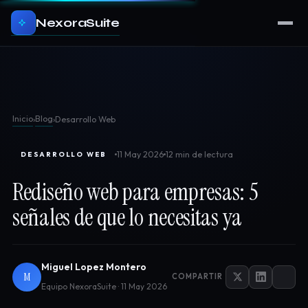
NexoraSuite
Inicio
Blog
›
›
Desarrollo Web
11 May 2026
12 min de lectura
DESARROLLO WEB
Rediseño web para empresas: 5
señales de que lo necesitas ya
Miguel Lopez Montero
M
COMPARTIR
Equipo NexoraSuite · 11 May 2026