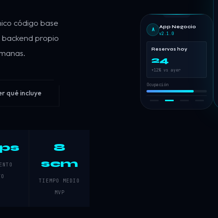
nico código base
App Negocio
A
v2.1.0
 y backend propio
Reservas hoy
emanas.
24
+12% vs ayer
Ocupación
er qué incluye
ps
8
sem
ENTO
VO
TIEMPO MEDIO
MVP