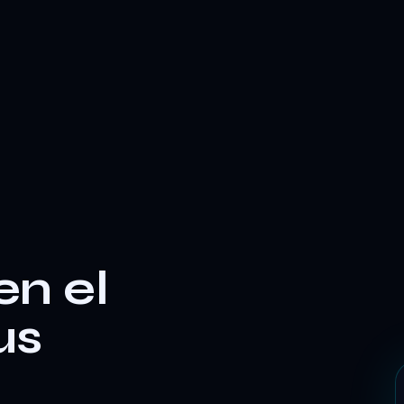
en el
us