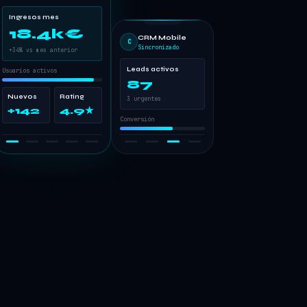
Ingresos mes
18.4k€
CRM Mobile
C
Sincronizado
+34% vs mes anterior
Leads activos
Usuarios activos
87
Nuevos
Rating
3 urgentes
+142
4.9★
Conversión