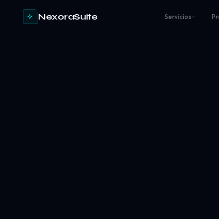
NexoraSuite
Servicios
Pr