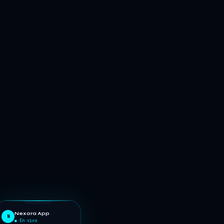
Nexora App
N
● En vivo