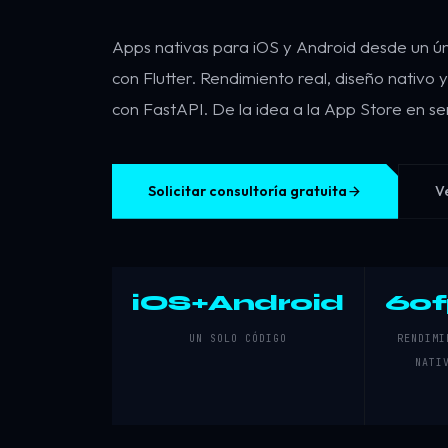
Apps nativas para iOS y Android desde un ú
con Flutter. Rendimiento real, diseño nativo
con FastAPI. De la idea a la App Store en s
Solicitar consultoría gratuita
V
iOS+Android
60f
UN SOLO CÓDIGO
RENDIMI
NATI