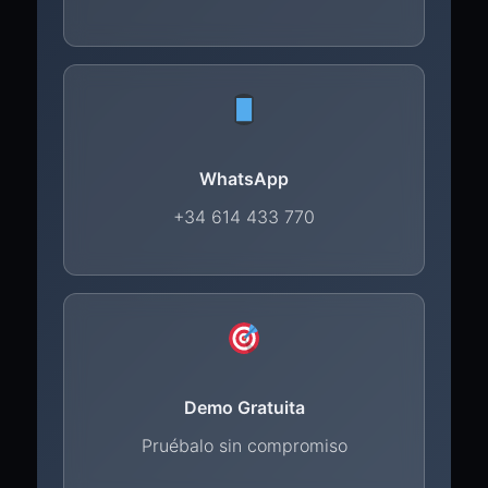
WhatsApp
+34 614 433 770
Demo Gratuita
Pruébalo sin compromiso