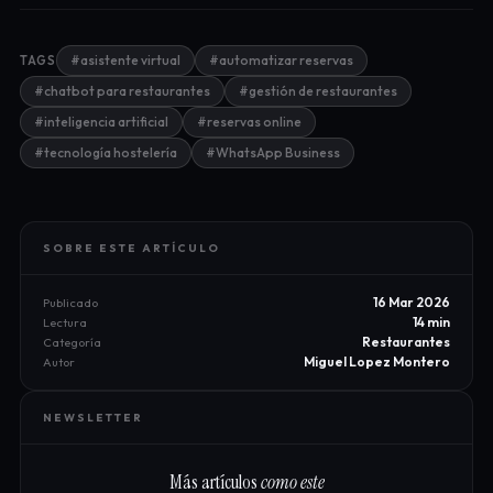
#asistente virtual
#automatizar reservas
TAGS
#chatbot para restaurantes
#gestión de restaurantes
#inteligencia artificial
#reservas online
#tecnología hostelería
#WhatsApp Business
SOBRE ESTE ARTÍCULO
16 Mar 2026
Publicado
14 min
Lectura
Restaurantes
Categoría
Miguel Lopez Montero
Autor
NEWSLETTER
Más artículos
como este