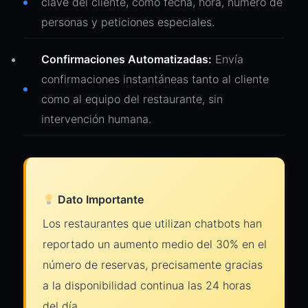
clave del cliente, como fecha, hora, número de
personas y peticiones especiales.
Confirmaciones Automatizadas:
Envía
confirmaciones instantáneas tanto al cliente
como al equipo del restaurante, sin
intervención humana.
Dato Importante
Los restaurantes que utilizan chatbots han
reportado un aumento medio del 30% en el
número de reservas, precisamente gracias
a la disponibilidad continua las 24 horas
del día.