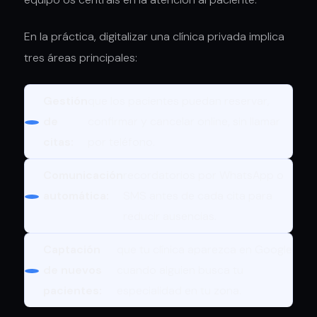
En la práctica, digitalizar una clínica privada implica
tres áreas principales:
Gestión
que los pacientes puedan reservar,
de
confirmar y cancelar online, sin llamar
citas:
por teléfono.
Comunicación
recordatorios por WhatsApp o
automática:
SMS antes de cada cita para
reducir ausencias.
Captación
que tu clínica aparezca en Google
de nuevos
cuando alguien busca tu
pacientes:
especialidad en tu zona.