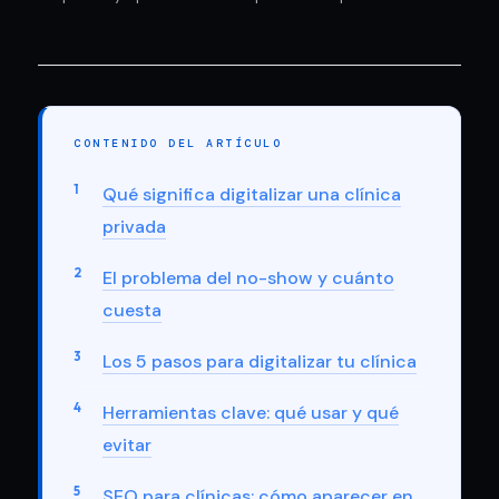
CONTENIDO DEL ARTÍCULO
Qué significa digitalizar una clínica
privada
El problema del no-show y cuánto
cuesta
Los 5 pasos para digitalizar tu clínica
Herramientas clave: qué usar y qué
evitar
SEO para clínicas: cómo aparecer en