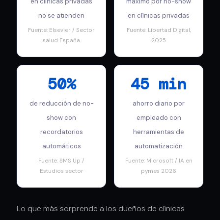
en clínicas privadas
máximo por no-show
no se atienden
en clínicas privadas
Fuente: Elsevier / Sector
Fuente: Libertad Digital,
salud España
2025
50%
45 min
de reducción de no-
ahorro diario por
show con
empleado con
recordatorios
herramientas de
automáticos
automatización
Fuente: SMS Up /
Fuente: Microsoft / IA en
Estudios sector
pymes 2026
Lo que más sorprende a los dueños de clínicas