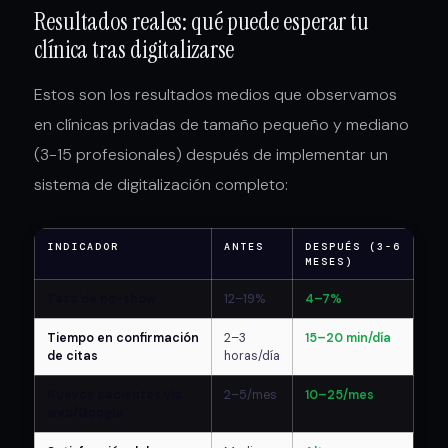
Resultados reales: qué puede esperar tu
clínica tras digitalizarse
Estos son los resultados medios que observamos
en clínicas privadas de tamaño pequeño y mediano
(3-15 profesionales) después de implementar un
sistema de digitalización completo:
INDICADOR
ANTES
DESPUÉS (3-6
MESES)
Tasa de no-show
12–19%
4–7%
Tiempo en confirmación
2–3
15–20 min/día
de citas
horas/día
Nuevos pacientes vía
2–5/mes
10–25/mes
web/Google