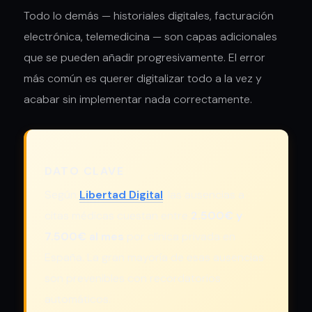
Todo lo demás — historiales digitales, facturación
electrónica, telemedicina — son capas adicionales
que se pueden añadir progresivamente. El error
más común es querer digitalizar todo a la vez y
acabar sin implementar nada correctamente.
DATO CLAVE
Según
Libertad Digital
, las ausencias a
citas médicas cuestan entre
2.500€ y
7.500€ al mes
por clínica privada en
España. La gran mayoría de esas ausencias
son prevenibles con recordatorios
automáticos.