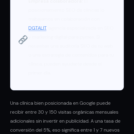
Empresa colaboradora:
El
posicionamiento SEO de clínicas lo
trabajamos en colaboración con
DGTALIT
, agencia especializada en SEO
y marketing digital para pymes. Si
necesitas una auditoría SEO de tu web
o una estrategia de contenidos para tu
clínica, pueden ayudarte desde el
primer día.
Una clínica bien posicionada en Google puede
recibir entre 30 y 150 visitas orgánicas mensuales
adicionales sin invertir en publicidad. A una tasa de
conversión del 5%, eso significa entre 1 y 7 nuevos