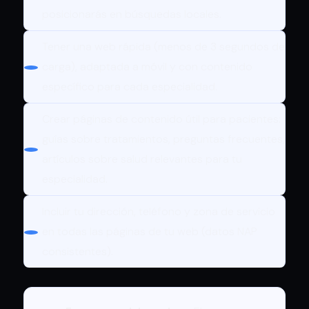
posicionarás en búsquedas locales.
Tener una web rápida (menos de 3 segundos de
carga), adaptada a móvil y con contenido
específico para cada especialidad.
Crear páginas de contenido útil para pacientes:
guías sobre tratamientos, preguntas frecuentes,
artículos sobre salud relevantes para tu
especialidad.
Incluir tu dirección, teléfono y zona de servicio
en todas las páginas de tu web (datos NAP
consistentes).