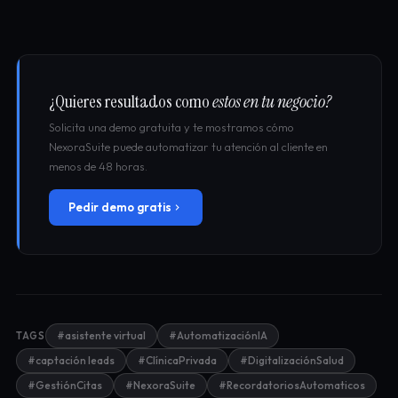
¿Quieres resultados como
estos en tu negocio?
Solicita una demo gratuita y te mostramos cómo
NexoraSuite puede automatizar tu atención al cliente en
menos de 48 horas.
Pedir demo gratis
#asistente virtual
#AutomatizaciónIA
TAGS
#captación leads
#ClínicaPrivada
#DigitalizaciónSalud
#GestiónCitas
#NexoraSuite
#RecordatoriosAutomaticos