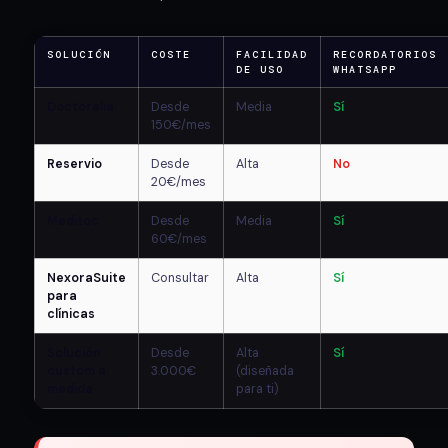
SOLUCIÓN
COSTE
FACILIDAD
RECORDATORIOS
DE USO
WHATSAPP
Doctoralia
Desde
Media
Sí
150€/mes
Reservio
Desde
Alta
No
20€/mes
Meditoc
Desde
Media
Sí
60€/mes
NexoraSuite
Consultar
Alta
Sí
para
clínicas
Solución
Desde
Alta
Sí
custom a
3.000€
(diseñada
medida
para ti)