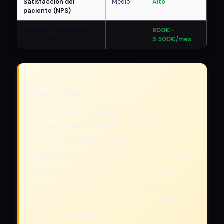
Satisfacción del
Medio
Alto
paciente (NPS)
Ingresos recuperados
—
800€–
por no-show
3.500€/mes
CASO REAL
Una clínica de fisioterapia con 4
profesionales en Barcelona redujo su tasa
de no-show del 16% al 5% en 3 meses tras
implementar recordatorios automáticos por
WhatsApp y reasignación de huecos. El
ahorro neto fue de aproximadamente
1.800€/mes, con una inversión inicial de
menos de 400€.