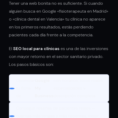
Tener una web bonita no es suficiente. Si cuando
alguien busca en Google «fisioterapeuta en Madrid»
o «clínica dental en Valencia» tu clínica no aparece
en los primeros resultados, estás perdiendo
pacientes cada día frente a la competencia.
El
SEO local para clínicas
es una de las inversiones
con mayor retorno en el sector sanitario privado.
Los pasos básicos son:
Optimizar
Google
con horarios, fotos reales,
tu ficha
My
especialidades y
de
Business
descripción completa.
Conseguir reseñas de pacientes reales —
cuantas más tengas y más recientes, mejor