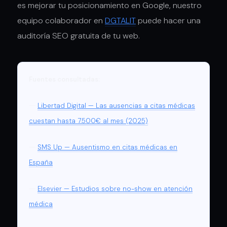
es mejorar tu posicionamiento en Google, nuestro
equipo colaborador en
DGTALIT
puede hacer una
auditoría SEO gratuita de tu web.
Fuentes consultadas:
—
Libertad Digital — Las ausencias a citas médicas
cuestan hasta 7.500€ al mes (2025)
—
SMS Up — Ausentismo en citas médicas en
España
—
Elsevier — Estudios sobre no-show en atención
médica